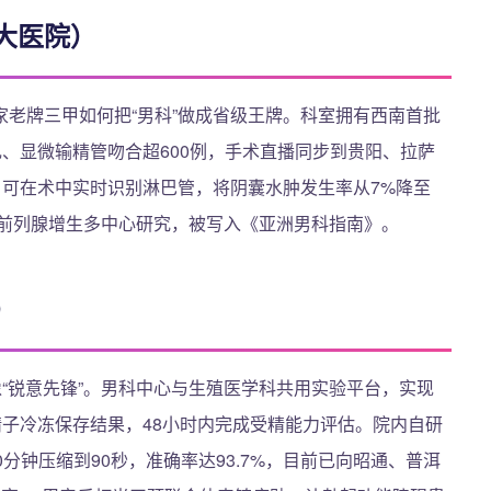
大医院）
老牌三甲如何把“男科”做成省级王牌。科室拥有西南首批
扎、显微输精管吻合超600例，手术直播同步到贵阳、拉萨
，可在术中实时识别淋巴管，将阴囊水肿发生率从7%降至
性前列腺增生多中心研究，被写入《亚洲男科指南》。
）
像“锐意先锋”。男科中心与生殖医学科共用实验平台，实现
精子冷冻保存结果，48小时内完成受精能力评估。院内自研
0分钟压缩到90秒，准确率达93.7%，目前已向昭通、普洱