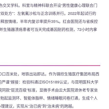
特色交叉学科。科室与精神科联合开设“男性健康心理联合门
双处方”：左氧氟沙松与正念训练并行。2022年起试行的
尖释放情绪，半年内复诊率提升35%。红会医院还与省疾控
合并生殖器溃疡患者可当天完成基因耐药检测，72小时内拿
站D口百米处，地铁出站即达。作为锦欣生殖医疗集团布局西
严谨”嫁接：检验科通过ISO15189认证，与昆明医科大学
同款“层流百级”标准，显微手术由云大医院退休老专家坐
夜间勃起监测环、智能体脂秤、情绪睡眠问卷打通，生成个人
理建议，实现从“治已病”到“治未病”的跨越。