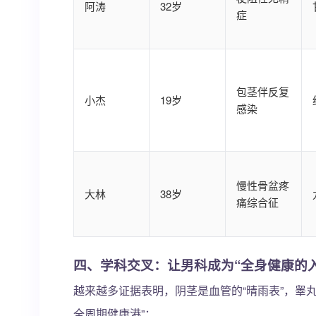
阿涛
32岁
症
包茎伴反复
小杰
19岁
感染
慢性骨盆疼
大林
38岁
痛综合征
四、学科交叉：让男科成为“全身健康的入
越来越多证据表明，阴茎是血管的“晴雨表”，睾丸
全周期健康港”：