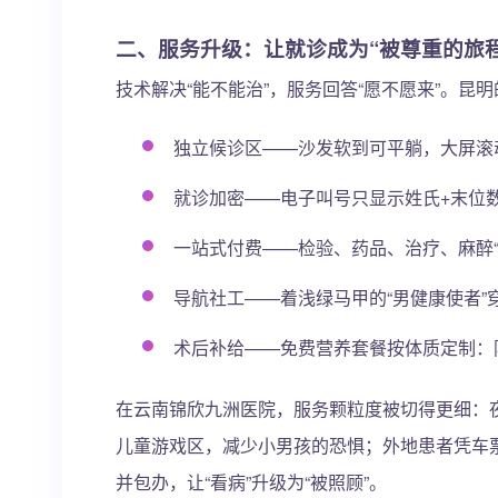
二、服务升级：让就诊成为“被尊重的旅程
技术解决“能不能治”，服务回答“愿不愿来”。
独立候诊区——沙发软到可平躺，大屏滚动播
就诊加密——电子叫号只显示姓氏+末位
一站式付费——检验、药品、治疗、麻醉“
导航社工——着浅绿马甲的“男健康使者”
术后补给——免费营养套餐按体质定制：
在云南锦欣九洲医院，服务颗粒度被切得更细：夜间
儿童游戏区，减少小男孩的恐惧；外地患者凭车
并包办，让“看病”升级为“被照顾”。