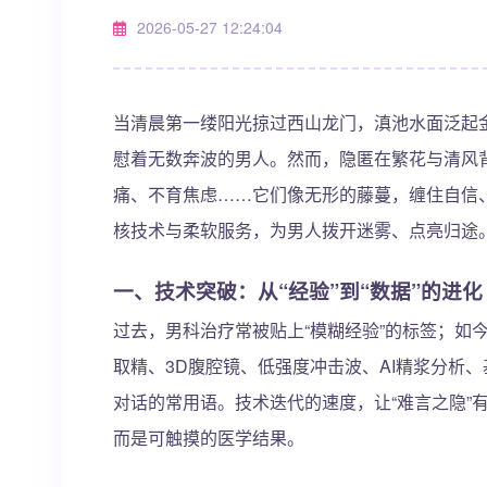
2026-05-27 12:24:04
当清晨第一缕阳光掠过西山龙门，滇池水面泛起金
慰着无数奔波的男人。然而，隐匿在繁花与清风
痛、不育焦虑……它们像无形的藤蔓，缠住自信
核技术与柔软服务，为男人拨开迷雾、点亮归途
一、技术突破：从“经验”到“数据”的进化
过去，男科治疗常被贴上“模糊经验”的标签；如
取精、3D腹腔镜、低强度冲击波、AI精浆分析
对话的常用语。技术迭代的速度，让“难言之隐”
而是可触摸的医学结果。