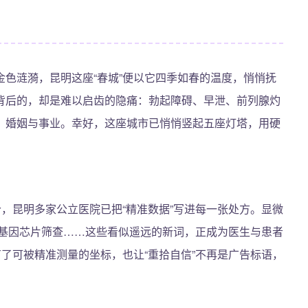
色涟漪，昆明这座“春城”便以它四季如春的温度，悄悄抚
背后的，却是难以启齿的隐痛：勃起障碍、早泄、前列腺灼
、婚姻与事业。幸好，这座城市已悄悄竖起五座灯塔，用硬
。
今，昆明多家公立医院已把“精准数据”写进每一张处方。显微
、基因芯片筛查……这些看似遥远的新词，正成为医生与患者
有了可被精准测量的坐标，也让“重拾自信”不再是广告标语，