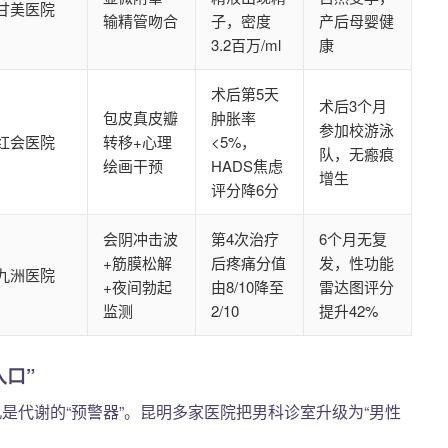
甘美医院
输精管吻合
子，密度
产后母婴健
3.2百万/ml
康
术后第5天
术后3个月
包皮真皮瓣
肿胀率
参加校游泳
红会医院
转移+心理
<5%，
队，无瘢痕
绘画干预
HADS焦虑
增生
评分降6分
会阴冲击波
第4次治疗
6个月无复
+筋膜松解
后疼痛分值
发，性功能
九洲医院
+夜间勃起
由8/10降至
雷达图评分
监测
2/10
提升42%
口”
是代谢的“预警器”。昆明多家医院把男科诊室升级为“男性