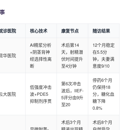
事
就诊医院
核心技术
康复节点
随访结果
AI精浆分析
术后第14
12个月稳定
+阴茎背神
天，射精潜
在5.5分
昆华医院
经选择性离
伏时间提升
钟，夫妻满
断
至4分钟
意度9/10
停药6个月
第6次冲击
低强度冲击
仍保持18
波后，IIEF-
云大医院
波+PDE5
分，糖化血
5评分由9升
抑制剂序贯
糖下降
至20
0.8%
术后3个月
术后8个月
显微附睾-
精液出现精
自然受孕，