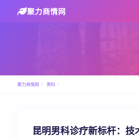
聚力商情网
聚力商情网
/
男科
/
昆明男科诊疗新标杆：技