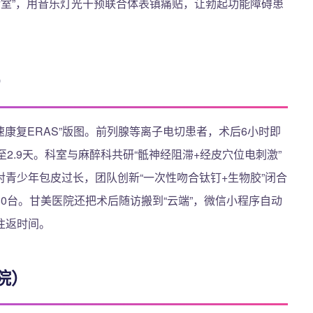
痛诊室”，用音乐灯光干预联合体表镇痛贴，让勃起功能障碍患
）
速康复ERAS”版图。前列腺等离子电切患者，术后6小时即
2.9天。科室与麻醉科共研“骶神经阻滞+经皮穴位电刺激”
青少年包皮过长，团队创新“一次性吻合钛钉+生物胶”闭合
0台。甘美医院还把术后随访搬到“云端”，微信小程序自动
往返时间。
院）