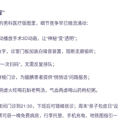
”
昆明的男科医疗版图里，细节竞争早已暗流涌动：
放手术3D动画，让“神秘”变“透明”；
数字，诊室门板加装白噪音装置，阻断走廊偷听；
一次扫码”，无需反复排队；
穿梭门诊，为腼腆患者提供“悄悄话”问路服务；
阴虚火旺喝石斛老鸭汤，气血两虚喝山药枸杞粥。
门诊到21:30，下班后可错峰就诊；周末“亲子包皮日”设
票可获一晚免费病房，行李托管、手机充电、地铁图指引一