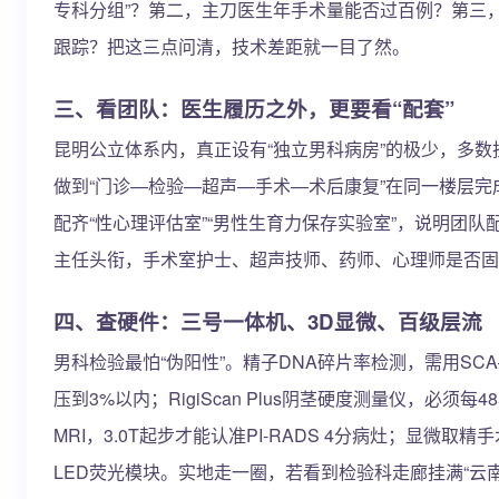
专科分组”？第二，主刀医生年手术量能否过百例？第三
跟踪？把这三点问清，技术差距就一目了然。
三、看团队：医生履历之外，更要看“配套”
昆明公立体系内，真正设有“独立男科病房”的极少，多
做到“门诊—检验—超声—手术—术后康复”在同一楼层
配齐“性心理评估室”“男性生育力保存实验室”，说明团
主任头衔，手术室护士、超声技师、药师、心理师是否固
四、查硬件：三号一体机、3D显微、百级层流
男科检验最怕“伪阳性”。精子DNA碎片率检测，需用SCA―V
压到3%以内；RigiScan Plus阴茎硬度测量仪，必须
MRI，3.0T起步才能认准PI-RADS 4分病灶；显微取
LED荧光模块。实地走一圈，若看到检验科走廊挂满“云