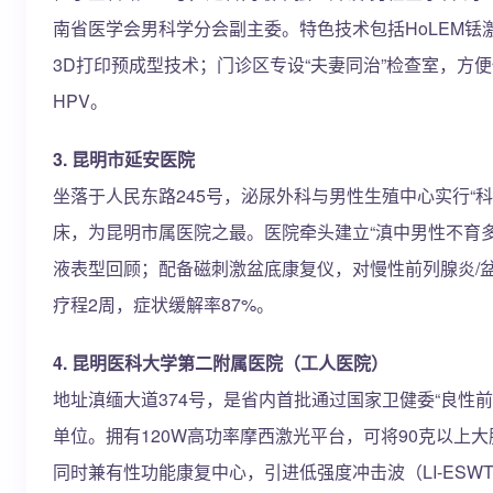
南省医学会男科学分会副主委。特色技术包括HoLEM铥
3D打印预成型技术；门诊区专设“夫妻同治”检查室，方
HPV。
3. 昆明市延安医院
坐落于人民东路245号，泌尿外科与男性生殖中心实行“科
床，为昆明市属医院之最。医院牵头建立“滇中男性不育多
液表型回顾；配备磁刺激盆底康复仪，对慢性前列腺炎/
疗程2周，症状缓解率87%。
4. 昆明医科大学第二附属医院（工人医院）
地址滇缅大道374号，是省内首批通过国家卫健委“良性
单位。拥有120W高功率摩西激光平台，可将90克以上大
同时兼有性功能康复中心，引进低强度冲击波（LI-ESW