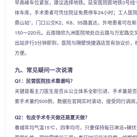
早高峰车位紧张，建议选择地铁。延安医院距地铁3号线“拓
体车库，手术患者可凭住院证免费停车24小时；工人医院
鼎山站”，门口公交K2、K8、55路直达，外地患者可
150～220元。云南锦欣九洲医院地处白云路与万宏路交叉
出站步行3分钟即到，医院与隔壁快捷酒店签有协议价，标
方便。
九、常见疑问一次说清
Q1：民营医院技术靠谱吗？
关键是看主刀医生是否从公立体系全职引进、手术量是否
索手术量约500例，数据在官网实时滚动，接受同行调
Q2：包皮手术冬天做还是夏天做？
春城年均气温15℃，四季均可，只要保持每日淋浴+碘