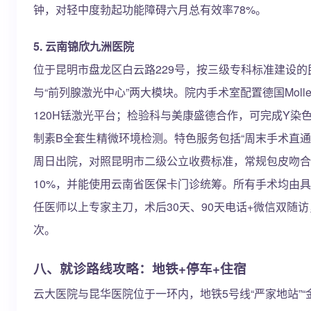
钟，对轻中度勃起功能障碍六月总有效率78%。
5. 云南锦欣九洲医院
位于昆明市盘龙区白云路229号，按三级专科标准建设的
与“前列腺激光中心”两大模块。院内手术室配置德国Moller-
120H铥激光平台；检验科与美康盛德合作，可完成Y染
制素B全套生精微环境检测。特色服务包括“周末手术直通
周日出院，对照昆明市二级公立收费标准，常规包皮吻合
10%，并能使用云南省医保卡门诊统筹。所有手术均由具
任医师以上专家主刀，术后30天、90天电话+微信双随
次。
八、就诊路线攻略：地铁+停车+住宿
云大医院与昆华医院位于一环内，地铁5号线“严家地站”“