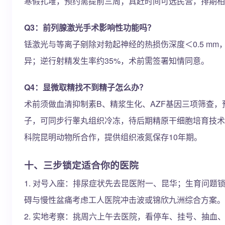
寒假扎堆，预约需提前三周；真赶时间可选民营，排期相
Q3：前列腺激光手术影响性功能吗？
铥激光与等离子剜除对勃起神经的热损伤深度＜0.5 mm，术
异；逆行射精发生率约35%，术前需签署知情同意。
Q4：显微取精找不到精子怎么办？
术前须做血清抑制素B、精浆生化、AZF基因三项筛查
子，可同步行睾丸组织冷冻，待后期精原干细胞培育技术
科院昆明动物所合作，提供组织液氮保存10年期。
十、三步锁定适合你的医院
1. 对号入座：排尿症状先去昆医附一、昆华；生育问题
碍与慢性盆痛考虑工人医院冲击波或锦欣九洲综合方案。
2. 实地考察：挑周六上午去医院，看停车、挂号、抽血