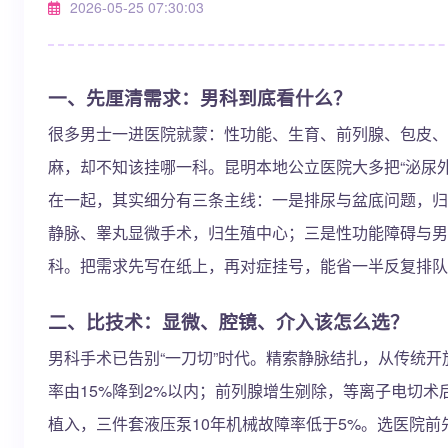
2026-05-25 07:30:03
一、先厘清需求：男科到底看什么？
很多男士一进医院就蒙：性功能、生育、前列腺、包皮、
麻，却不知该挂哪一科。昆明本地公立医院大多把“泌尿外科
在一起，其实细分有三条主线：一是排尿与盆底问题，归
静脉、睾丸显微手术，归生殖中心；三是性功能障碍与男
科。把需求先写在纸上，再对症挂号，能省一半反复排队
二、比技术：显微、腔镜、介入该怎么选？
男科手术已告别“一刀切”时代。精索静脉结扎，从传统
率由15%降到2%以内；前列腺增生剜除，等离子电切术
植入，三件套液压泵10年机械故障率低于5%。选医院前