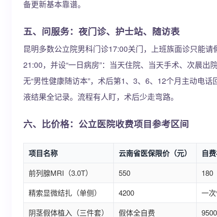
备更新基本靠谱。
五、问服务：夜门诊、护士站、随访表
昆明多数公立院男科门诊17:00关门，上班族面诊只能
21:00，并设“一日病房”：当天住院、当天手术、次晨
无“男性健康随访本”，术后第1、3、6、12个月主动电
液结果全记录。流程有人盯，术后少走弯路。
六、比价格：公立医院收费项目参考区间
项目名称
云南省医保限价（元）
自费
前列腺MRI（3.0T）
550
180
精索显微结扎（单侧）
4200
一次
阴茎假体植入（三件套）
假体全自费
950