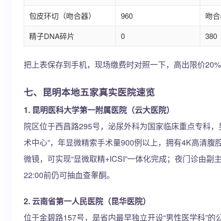
包皮环切（吻合器）
960
吻合
精子DNA碎片
0
380
把上表保存到手机，现场缴费时对照一下，高出限价20
七、昆明本地五家真实医院速览
1. 昆明医科大学第一附属医院（云大医院）
院区位于西昌路295号，泌尿外科为国家临床重点专科，
术中心”，年显微精索手术量900例以上，拥有4K高清腹腔镜、蔡
微镜，可实现“显微取精+ICSI”一体化完成；夜门诊由
22:00前仍可抽血查睾酮。
2. 云南省第一人民医院（昆华医院）
位于金碧路157号，是省内最早独立开设“男性医学科”