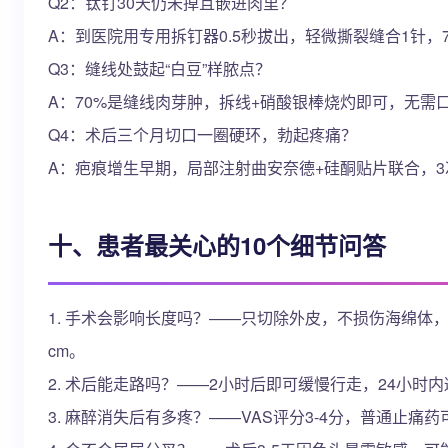
Q2：钛钉30天仍未掉且嵌进肉里？
A：到医院用专用拆钉器0.5秒拔出，轻微撕裂缝合1针，
Q3：缝线处鼓起“白豆”样脓点？
A：70%是缝线肉芽肿，拆线+硝酸银棒烧灼即可，无需
Q4：术后三个月切口一圈硬环，勃起疼痛？
A：疤痕增生早期，局部注射曲安奈德+硅酮贴片联合，3
十、患者最关心的10个细节问答
1. 手术会影响长度吗？——只切除外皮，不损伤海绵体，
cm。
2. 术后能走路吗？——2小时后即可缓慢行走，24小时
3. 麻醉消失后有多疼？——VAS评分3-4分，普通止痛药