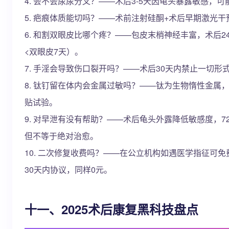
4. 会不会尿尿分叉？——术后3-5天因龟头暴露敏感，
5. 疤痕体质能切吗？——术前注射硅酮+术后早期激光
6. 和割双眼皮比哪个疼？——包皮末梢神经丰富，术后2
<双眼皮7天）。
7. 手淫会导致伤口裂开吗？——术后30天内禁止一切
8. 钛钉留在体内会金属过敏吗？——钛为生物惰性金属，
贴试验。
9. 对早泄有没有帮助？——术后龟头外露降低敏感度，7
但不等于绝对治愈。
10. 二次修复收费吗？——在公立机构如遇医学指征可
30天内协议，同样0元。
十一、2025术后康复黑科技盘点