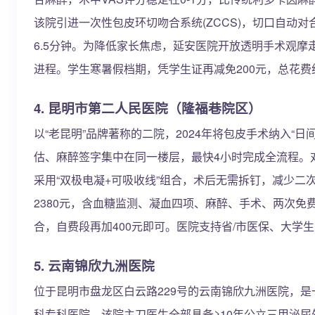
该院引进一次性包皮环切吻合系统(ZCCS)，切口自动对
6.5分钟。为降低家长焦虑，延安医院开放透明手术观
进程。学生寒暑假档期，凭学生证再减免200元，总花费约
4. 昆明市第二人民医院（隆福巷院区）
以“老昆明”品牌著称的二院，2024年将包皮手术纳入“
估、麻醉签字集中在同一楼层，最快4小时完成全流程。
采用“双极电凝+可吸收线”组合，术后无需拆钉，减少二
2380元，含血糖监测、凝血四项、麻醉、手术、两次免
合，自费段再加400元即可。医院支持省/市医保、大学
5. 云南锦欣九洲医院
位于昆明市盘龙区白云路229号的云南锦欣九洲医院，
科专科医院。该院主刀医生全部具备≥10年公立三甲泌尿