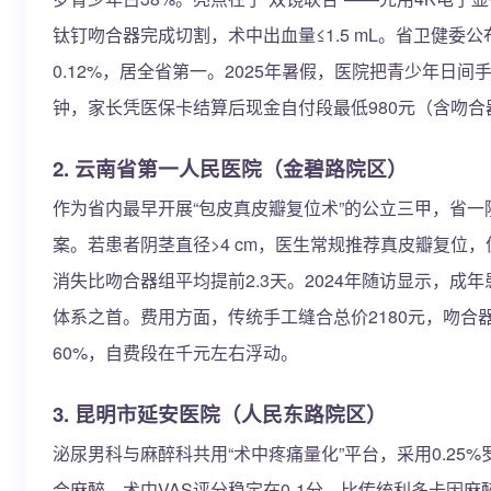
钛钉吻合器完成切割，术中出血量≤1.5 mL。省卫健委
0.12%，居全省第一。2025年暑假，医院把青少年日间手
钟，家长凭医保卡结算后现金自付段最低980元（含吻
2. 云南省第一人民医院（金碧路院区）
作为省内最早开展“包皮真皮瓣复位术”的公立三甲，省
案。若患者阴茎直径>4 cm，医生常规推荐真皮瓣复位
消失比吻合器组平均提前2.3天。2024年随访显示，成年
体系之首。费用方面，传统手工缝合总价2180元，吻合器
60%，自费段在千元左右浮动。
3. 昆明市延安医院（人民东路院区）
泌尿男科与麻醉科共用“术中疼痛量化”平台，采用0.25
合麻醉，术中VAS评分稳定在0-1分，比传统利多卡因麻醉