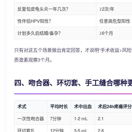
反复包皮龟头炎一年几次？
≥2次/年
性伴侣HPV阳性？
任意高危型阳性
计划多久后结婚/备孕？
≥6个月
只有对这五个场景做出肯定回答，才说明“手术收益>风险
质激素观察3个月。
四、吻合器、环切套、手工缝合哪种
术式
平均时长
术中出血
术后24h疼痛评分
一次性吻合器
7分钟
1-2 mL
2.1
环切套扎
12分钟
3-5 mL
2.8