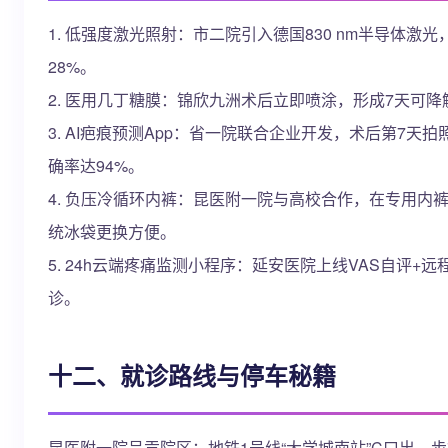
1. 低强度激光照射：市二院引入德国830 nm半导体激
28%。
2. 医用几丁糖膜：锦欣九洲术后立即喷涂，形成7天可
3. AI疤痕预测App：省一院联合企业开发，术后第7天
确率达94%。
4. 负压冷循环内裤：昆医附一院与高校合作，在专用内
统冰袋更换方便。
5. 24h云端疼痛监测小程序：延安医院上线VAS自评
诊。
十二、就诊路线与停车秘籍
昆医附一院呈贡院区：地铁1号线“大学城南站”C口出，