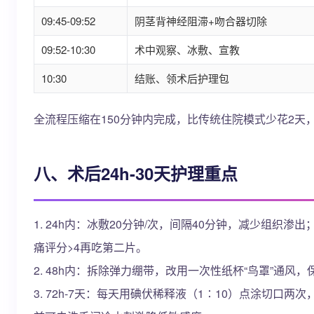
09:45-09:52
阴茎背神经阻滞+吻合器切除
09:52-10:30
术中观察、冰敷、宣教
10:30
结账、领术后护理包
全流程压缩在150分钟内完成，比传统住院模式少花2天，
八、术后24h-30天护理重点
1. 24h内：冰敷20分钟/次，间隔40分钟，减少组织
痛评分>4再吃第二片。
2. 48h内：拆除弹力绷带，改用一次性纸杯“鸟罩”通风
3. 72h-7天：每天用碘伏稀释液（1∶10）点涂切口