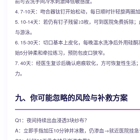
前可去洗手间冷水刺激降低敏感度。
4. 7-10天：吻合器钛钉开始松动，每日顺时针轻旋两
5. 10-14天：若仍有钉子残留≥3枚，可到医院免费拆
与游泳。
6. 15-30天：切口基本上皮化，每晚温水洗净后外用硅
始5分钟柔和牵拉练习，预防包皮口狭窄。
7. 40天：经医生复诊后确认疤痕软化，方可恢复性生
力。
九、你可能忽略的风险与补救方案
Q1：夜间持续出血浸透3块纱布？
A：立即手指加压10分钟并冰敷，仍渗血→就近医院挂