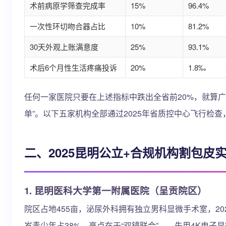
术前病原学筛查完成率
15%
96.4%
一次性环切吻合器占比
10%
81.2%
30天外观上账满意度
25%
93.1%
术后6个月性生活疼痛投诉
20%
1.8‰
任何一家医院只要在上述指标中跌出全省前20%，就算广
单”。以下五家机构全部通过2025年省质控中心飞行检
二、2025昆明公立+合规机构割包皮
1. 昆明医科大学第一附属医院（呈贡院区）
院区占地455亩，泌尿外科拥有独立男科显微手术室，202
岁青少年占38%。亮点在于“双镜联合”——先用4K电