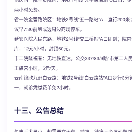
两小时免费。
省一院金碧路院区：地铁3号线“五一路站”A口直行200
议早7:30前到或选周边商场停车。
延安医院人民东路：地铁2号线“交三桥站”A口即到；院内仅8
库，12元/小时，封顶60元。
市二院隆福巷：无地铁直达，公交237/83/9路“市第二
王旗营小区，5元/天。
云南锦欣九洲白云路：地铁2号线“白云路站”A口步行3
一，就诊凭缴费单免2小时。
十三、公告总结
包皮手术虽小，却需要在无菌、精准、镇痛三个层面做到