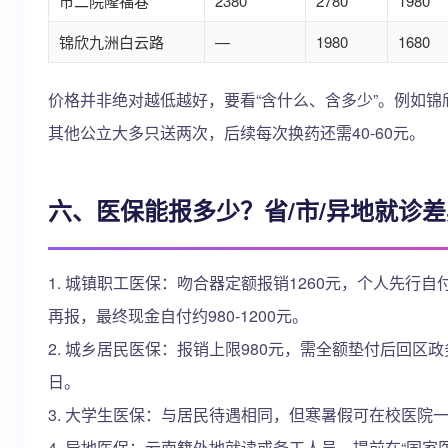
市二院隆福巷
2380
2780
1980
锦欣九洲白云路
—
1980
1680
价格并非绝对越低越好，要看“含什么、含多少”。例如锦
其他公立大多只送两次，后续每次换药还需40-60元。
六、医保能报多少？省/市/异地就诊
1. 城镇职工医保：吻合器定额报销1260元，个人先行自付
再报，最终现金自付约980-1200元。
2. 城乡居民医保：报销上限980元，需全额垫付后回区政
日。
3. 大学生医保：与居民待遇相同，但寒暑假可在校医院
4. 异地医保：云南籍外地就读或务工人员，提前在“国家