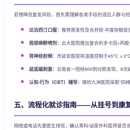
若想降低复发风险，首先需理解各类手段的适应人群与短
达泊西汀口服：
推荐原发性及合并轻-中度抑郁
局部麻醉喷剂：
云大医院推出复合利多卡因+丙胺
背神经射频：
市延安医院将温度控制于45℃ ± 
盆底磁刺激：
云南省一院经800例对照发现，8次
认知-行为（CBT）辅导：
锦欣九洲医院采取"四
五、流程化就诊指南——从挂号到康
网络或电话先查医生排班，确认男科/泌尿外科医师是否含