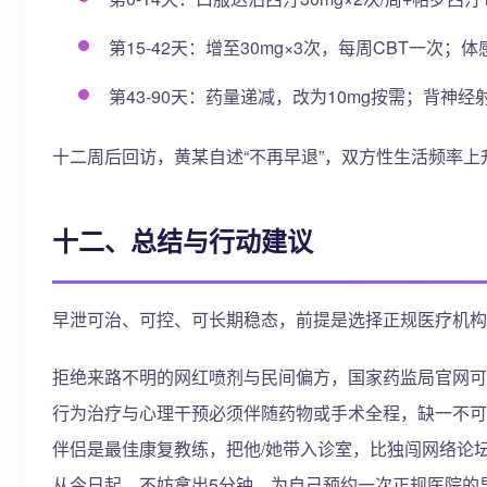
第15-42天：增至30mg×3次，每周CBT一次
第43-90天：药量递减，改为10mg按需；背神经射
十二周后回访，黄某自述“不再早退”，双方性生活频率上升
十二、总结与行动建议
早泄可治、可控、可长期稳态，前提是选择正规医疗机构
拒绝来路不明的网红喷剂与民间偏方，国家药监局官网可
行为治疗与心理干预必须伴随药物或手术全程，缺一不可
伴侣是最佳康复教练，把他/她带入诊室，比独闯网络论
从今日起，不妨拿出5分钟，为自己预约一次正规医院的