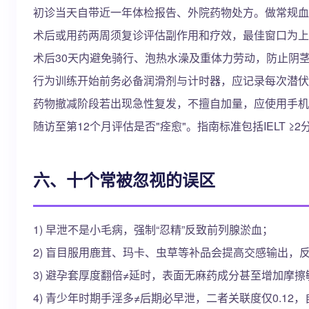
初诊当天自带近一年体检报告、外院药物处方。做常规血
术后或用药两周须复诊评估副作用和疗效，最佳窗口为上
术后30天内避免骑行、泡热水澡及重体力劳动，防止阴
行为训练开始前务必备润滑剂与计时器，应记录每次潜伏
药物撤减阶段若出现急性复发，不擅自加量，应使用手机随
随访至第12个月评估是否"痊愈"。指南标准包括IELT 
六、十个常被忽视的误区
1) 早泄不是小毛病，强制“忍精”反致前列腺淤血；
2) 盲目服用鹿茸、玛卡、虫草等补品会提高交感输出，
3) 避孕套厚度翻倍≠延时，表面无麻药成分甚至增加摩擦
4) 青少年时期手淫多≠后期必早泄，二者关联度仅0.1