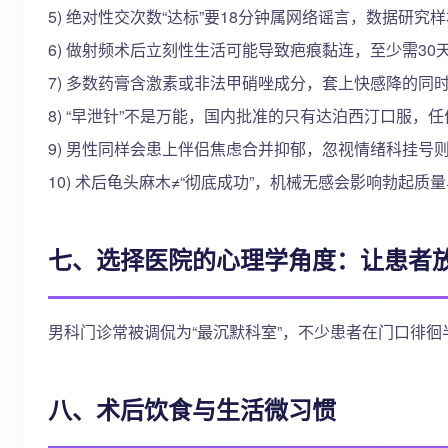
5) 绝对性交次数“达标”要18分钟属网络谣言，数据研究
6) 做射频术后立刻性生活可能导致疤痕黏连，至少需30
7) 多数药膏含激素或非法甲硝唑成分，套上快感降的同
8) “早泄针”不是万能，国内批准的只有达泊西汀口服
9) 男性同样会患上伴侣焦虑合并抑郁，忽视情绪科挂号
10) 术后龟头麻木≠“彻底成功”，机械无感会影响勃起质
七、选择医院的心理学角度：让患者
男科门诊常被调侃为“最沉默科室”，不少患者在门口徘徊
八、术后饮食与生活微习惯