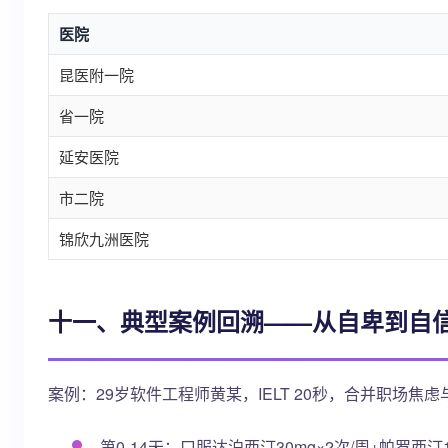
医院
昆医附一院
省一院
延安医院
市二院
锦欣九洲医院
十一、典型案例回溯——从自卑到自
案例：29岁软件工程师黄某，IELT 20秒，合并职场
第0-14天：口服达泊西汀30mg×2次/周+帕罗西汀