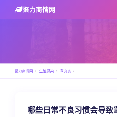
聚力商情网
聚力商情网
/
生殖感染
/
睾丸炎
/
哪些日常不良习惯会导致