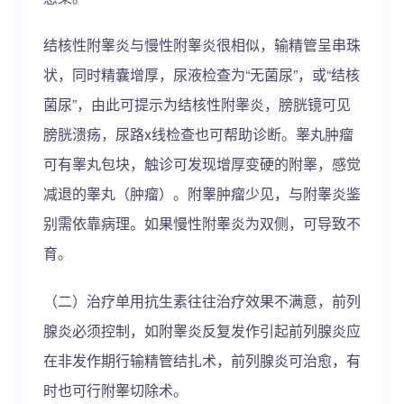
结核性附睾炎与慢性附睾炎很相似，输精管呈串珠
状，同时精囊增厚，尿液检查为“无菌尿”，或“结核
菌尿”，由此可提示为结核性附睾炎，膀胱镜可见
膀胱溃疡，尿路x线检查也可帮助诊断。睾丸肿瘤
可有睾丸包块，触诊可发现增厚变硬的附睾，感觉
减退的睾丸（肿瘤）。附睾肿瘤少见，与附睾炎鉴
别需依靠病理。如果慢性附睾炎为双侧，可导致不
育。
（二）治疗单用抗生素往往治疗效果不满意，前列
腺炎必须控制，如附睾炎反复发作引起前列腺炎应
在非发作期行输精管结扎术，前列腺炎可治愈，有
时也可行附睾切除术。