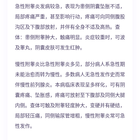
急性附睾炎发病较急，表现为患侧阴囊坠胀不适，
局部疼痛严重，甚至影响行动，疼痛可向同侧腹股
沟区及下腹部放射，并伴有全身不适及高热。查
体：患侧附睾肿大，触痛明显。炎症较重时，可波
及睾丸，阴囊皮肤可发生红肿。
慢性附睾炎比急性附睾炎多见，部分病人系急性期
未能治愈而转为慢性。多数病人无急性发作史而常
伴慢性前列腺炎。本病临床表现呈多样化，可有阴
囊疼痛、坠胀感，疼痛可放射至下腹部及同侧大腿
内侧。查体可触及附睾轻度肿大，变硬并有硬结，
局部轻压痛，同侧输尿管增粗，慢性附睾炎常可急
性发作。