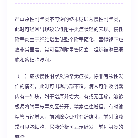
严重急性附睾炎不可逆的终末期即为慢性附睾炎，
此时可经常出现较急性附睾炎症状轻的表现。慢性
附睾炎由于纤维增生使整个附睾硬化，显微镜下疤
痕非常显着，常可看到附睾管闭塞，组织被淋巴细
胞和浆细胞浸润。
（一）症状慢性附睾炎通常无症状，除非有急性发
作的情况，此时可出现局部不适，病人可触及阴囊
内有一肿块，附睾增厚并增大，有或无压痛，触诊
极易将附睾与睾丸区分开，精索往往增粗，有时输
精管直径增大，前列腺变硬并有纤维化，前列腺液
常可见脓细胞，尿液分析可显示继发于前列腺炎的
感染。