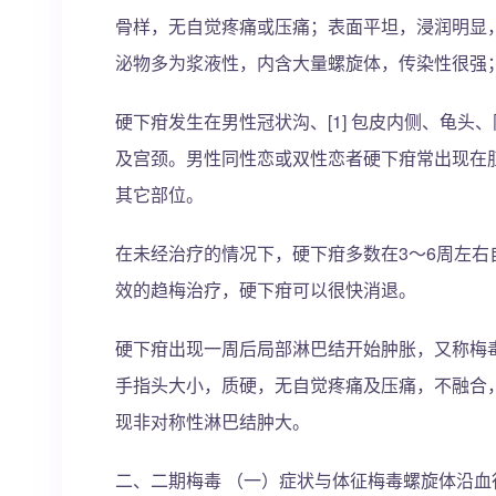
骨样，无自觉疼痛或压痛；表面平坦，浸润明显
泌物多为浆液性，内含大量螺旋体，传染性很强
硬下疳发生在男性冠状沟、[1] 包皮内侧、龟
及宫颈。男性同性恋或双性恋者硬下疳常出现在
其它部位。
在未经治疗的情况下，硬下疳多数在3～6周左
效的趋梅治疗，硬下疳可以很快消退。
硬下疳出现一周后局部淋巴结开始肿胀，又称梅
手指头大小，质硬，无自觉疼痛及压痛，不融合
现非对称性淋巴结肿大。
二、二期梅毒 （一）症状与体征梅毒螺旋体沿