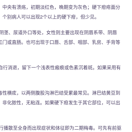
，中央有溃疡，初期淡红色，晚期变为灰色；硬下疳疮面分
；个别病人可以出现2个以上的硬下疳，但少见。
头、阴茎、尿道外口等处，女性则主要出现在阴唇系带、阴唇
肛门或直肠。也可出现于口唇、舌部、咽部、乳房、手背等
右自行消退，留下一个浅表性瘢痕或色素沉着斑。如果采用有
毒性横痃，以两侧腹股沟淋巴结受累最常见。淋巴结黄豆到
，非化脓性，无粘连。如果硬下疳发生于其它部位，可以出
血行播散至全身而出现症状和体征即为二期梅毒。可先有前驱