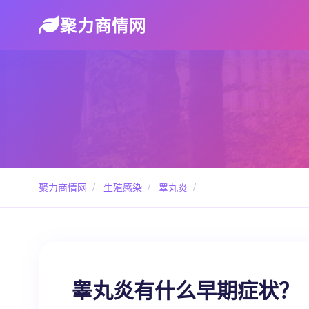
聚力商情网
聚力商情网
/
生殖感染
/
睾丸炎
/
睾丸炎有什么早期症状？