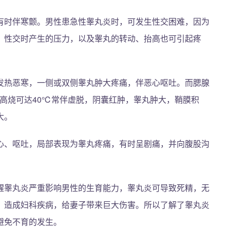
有时伴寒颤。男性患急性睾丸炎时，可发生性交困难，因为
，性交时产生的压力，以及睾丸的转动、抬高也可引起疼
发热恶寒，一侧或双侧睾丸肿大疼痛，伴恶心呕吐。而腮腺
，高烧可达40℃常伴虚脱，阴囊红肿，睾丸肿大，鞘膜积
大。
心、呕吐，局部表现为睾丸疼痛，有时呈剧痛，并向腹股沟
醒睾丸炎严重影响男性的生育能力，睾丸炎可导致死精，无
，造成妇科疾病，给妻子带来巨大伤害。所以了解了睾丸炎
避免不育的发生。